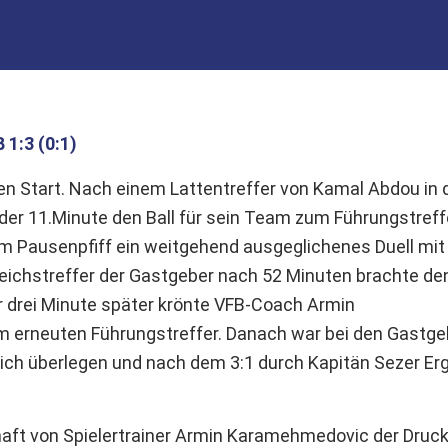
1:3 (0:1)
n Start. Nach einem Lattentreffer von Kamal Abdou in 
der 11.Minute den Ball für sein Team zum Führungstreff
um Pausenpfiff ein weitgehend ausgeglichenes Duell mit
gleichstreffer der Gastgeber nach 52 Minuten brachte de
r drei Minute später krönte VFB-Coach Armin
 erneuten Führungstreffer. Danach war bei den Gastge
lich überlegen und nach dem 3:1 durch Kapitän Sezer Er
haft von Spielertrainer Armin Karamehmedovic der Druc