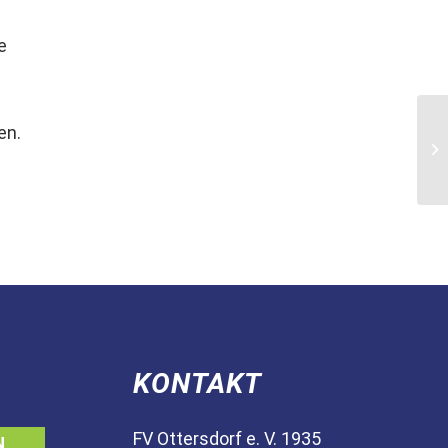
e
en.
KONTAKT
FV Ottersdorf e. V. 1935
N