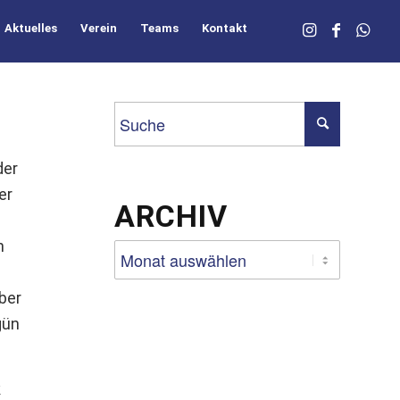
Aktuelles
Verein
Teams
Kontakt
der
er
ARCHIV
n
ber
gün
k