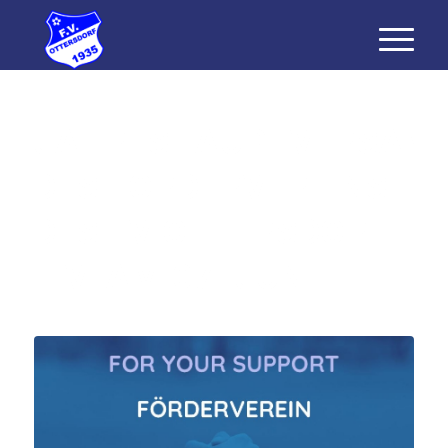
JAHRESHAUPTVERSAM
DES FÖRDERVEREINS
DES FV OTTERSDORF
E.V. AM 07. JUNI