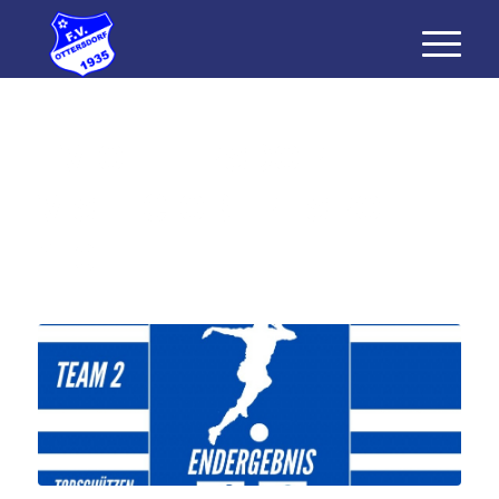
FV OTTERSDORF II
V.S. FC OBERTSROT II
1:0