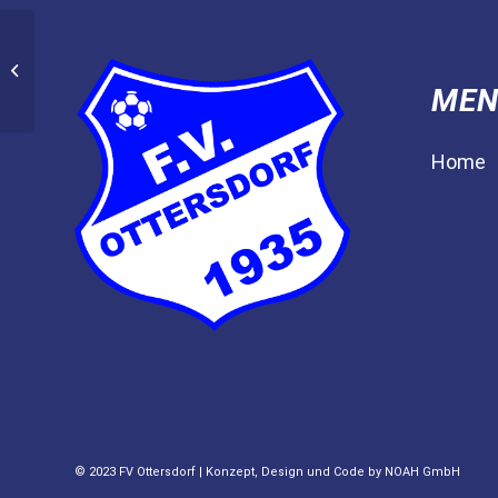
Einsatz stimmt,
Ergebnis nicht – FV
Muggensturm v.s. FV
MEN
Ottersdorf 1:0
Home
© 2023 FV Ottersdorf | Konzept, Design und Code by
NOAH GmbH