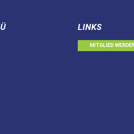
Ü
LINKS
MITGLIED WERDE